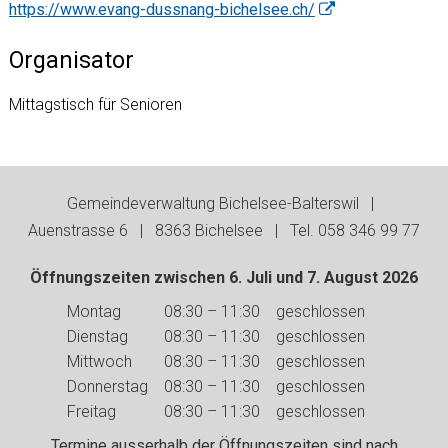
https://www.evang-dussnang-bichelsee.ch/
Organisator
Mittagstisch für Senioren
Footer
Gemeindeverwaltung Bichelsee-Balterswil |
Auenstrasse 6 | 8363 Bichelsee | Tel. 058 346 99 77
Öffnungszeiten zwischen 6. Juli und 7. August 2026
Wochentag
Vormittag
Nachmittag
Montag
08:30 – 11:30
geschlossen
Dienstag
08:30 – 11:30
geschlossen
Mittwoch
08:30 – 11:30
geschlossen
Donnerstag
08:30 – 11:30
geschlossen
Freitag
08:30 – 11:30
geschlossen
Termine ausserhalb der Öffnungszeiten sind nach