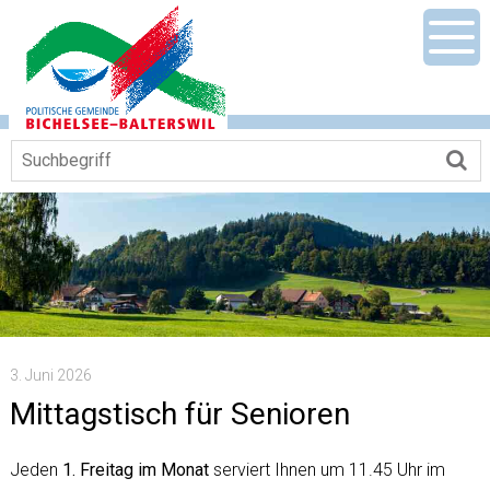
Navigieren in Gemeinde Bichelsee-Ba
Schnellnavigation
Mobile Hauptnavigation
Men
Suchbegriff
Su
3. Juni 2026
Mittagstisch für Senioren
Jeden
1. Freitag im Monat
serviert Ihnen um 11.45 Uhr im