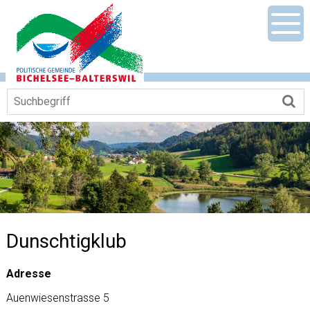
Navigieren in Gemeinde Bichelsee-Ba
Schnellnavigation
Mobile Hauptnavigation
Men
Suchbegriff
Su
Dunschtigklub
Adresse
Auenwiesenstrasse 5