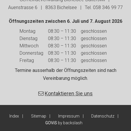
Auenstrasse 6 | 8363 Bichelsee | Tel. 058 346 99 77
Öffnungszeiten zwischen 6. Juli und 7. August 2026
Wochentag
Vormittag
Nachmittag
Montag
08:30 – 11:30
geschlossen
Dienstag
08:30 – 11:30
geschlossen
Mittwoch
08:30 – 11:30
geschlossen
Donnerstag
08:30 – 11:30
geschlossen
Freitag
08:30 – 11:30
geschlossen
Termine ausserhalb der Öffnungszeiten sind nach
Vereinbarung möglich.
Kontaktieren Sie uns
Index
Sitemap
Impressum
Datenschutz
GOViS
by
backslash