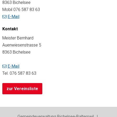
8363 Bichelsee
Mobil 076 587 83 63
E-Mail
Kontakt
Meister Bernhard
Auenwiesenstrasse 5
8363 Bichelsee
E-Mail
Tel.
076 587 83 63
zur Vereinsliste
Footer
Gemeindeverwaltung Bichelsee-Balterswil |