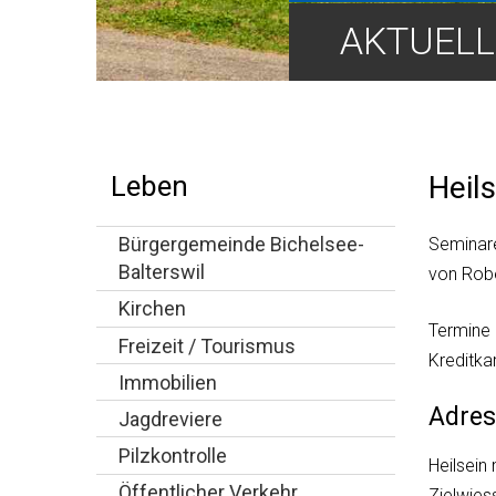
Hauptnavigation
AKTUELL
Leben
Heils
Bürgergemeinde Bichelsee-
Seminare
Balterswil
von Robe
Kirchen
Termine 
Freizeit / Tourismus
Kreditka
Immobilien
Adres
Jagdreviere
Pilzkontrolle
Heilsein 
Öffentlicher Verkehr
Zielwies