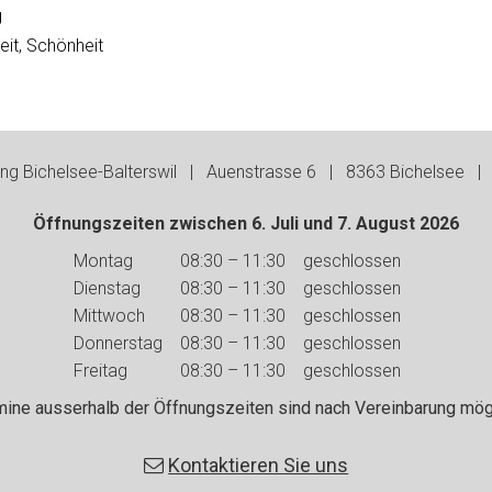
g
it, Schönheit
g Bichelsee-Balterswil | Auenstrasse 6 | 8363 Bichelsee | 
Öffnungszeiten zwischen 6. Juli und 7. August 2026
Wochentag
Vormittag
Nachmittag
Montag
08:30 – 11:30
geschlossen
Dienstag
08:30 – 11:30
geschlossen
Mittwoch
08:30 – 11:30
geschlossen
Donnerstag
08:30 – 11:30
geschlossen
Freitag
08:30 – 11:30
geschlossen
mine ausserhalb der Öffnungszeiten sind nach Vereinbarung mögl
Kontaktieren Sie uns