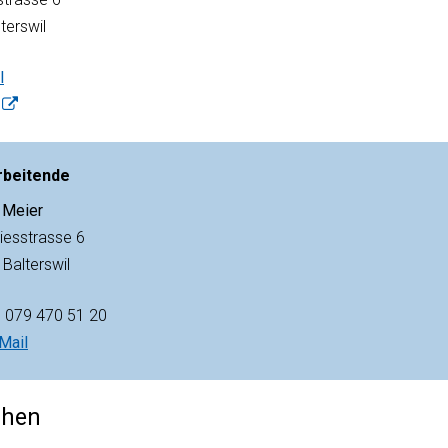
terswil
l
rbeitende
 Meier
iesstrasse 6
Balterswil
l
079 470 51 20
Mail
chen