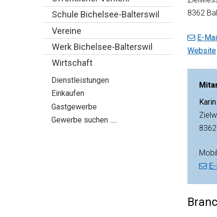
8362 Bal
Schule Bichelsee-Balterswil
Vereine
E-Mai
Werk Bichelsee-Balterswil
Website
Wirtschaft
Dienstleistungen
Mita
Einkaufen
Karin
Gastgewerbe
Zielw
Gewerbe suchen .....
8362 
Mobi
E-
Bran