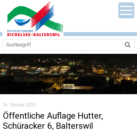
Navigieren in Gemeinde Bichelsee-Ba
Schnellnavigation
Mobile Hauptnavigation
Men
Suchbegriff
Su
26. Oktober 2022
Öffentliche Auflage Hutter,
Schüracker 6, Balterswil