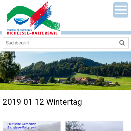
Navigieren in Gemeinde Bichelsee-Ba
Schnellnavigation
Mobile Hauptnavigation
Men
Suchbegriff
Su
2019 01 12 Wintertag