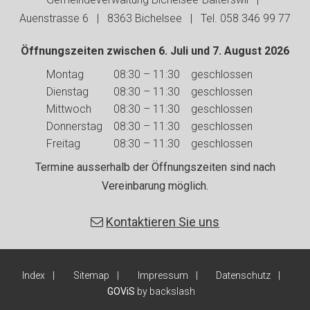
Auenstrasse 6 | 8363 Bichelsee | Tel. 058 346 99 77
Öffnungszeiten zwischen 6. Juli und 7. August 2026
Wochentag
Vormittag
Nachmittag
Montag
08:30 – 11:30
geschlossen
Dienstag
08:30 – 11:30
geschlossen
Mittwoch
08:30 – 11:30
geschlossen
Donnerstag
08:30 – 11:30
geschlossen
Freitag
08:30 – 11:30
geschlossen
Termine ausserhalb der Öffnungszeiten sind nach
Vereinbarung möglich.
Kontaktieren Sie uns
Index
Sitemap
Impressum
Datenschutz
GOViS
by
backslash