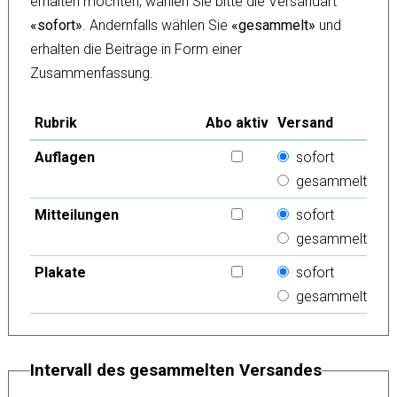
erhalten möchten, wählen Sie bitte die Versandart
«sofort»
. Andernfalls wählen Sie
«gesammelt»
und
erhalten die Beiträge in Form einer
Zusammenfassung.
Rubrik
Abo aktiv
Versand
Auflagen
sofort
E-Mail-Abo für Rubrik «{1}»HTM
gesammelt
Mitteilungen
sofort
E-Mail-Abo für Rubrik «{1}»HTM
gesammelt
Plakate
sofort
E-Mail-Abo für Rubrik «{1}»HTM
gesammelt
Intervall des gesammelten Versandes