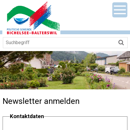
Navigieren in Gemeinde Bichelsee-Ba
Schnellnavigation
Mobile Hauptnavigation
Men
Suchbegriff
Su
Newsletter anmelden
Kontaktdaten