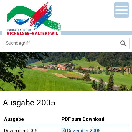
Navigieren in Gemeinde Bichelsee-Ba
Schnellnavigation
Mobile Hauptnavigation
Men
Suchbegriff
Su
Ausgabe 2005
Ausgabe
PDF zum Download
Dezember 2005
Dezember 2005