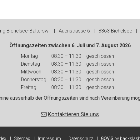
g Bichelsee-Balterswil | Auenstrasse 6 | 8363 Bichelsee | 
Öffnungszeiten zwischen 6. Juli und 7. August 2026
Wochentag
Vormittag
Nachmittag
Montag
08:30 – 11:30
geschlossen
Dienstag
08:30 – 11:30
geschlossen
Mittwoch
08:30 – 11:30
geschlossen
Donnerstag
08:30 – 11:30
geschlossen
Freitag
08:30 – 11:30
geschlossen
mine ausserhalb der Öffnungszeiten sind nach Vereinbarung mögl
Kontaktieren Sie uns
ndex
Sitemap
Impressum
Datenschutz
GOViS
by
backslas