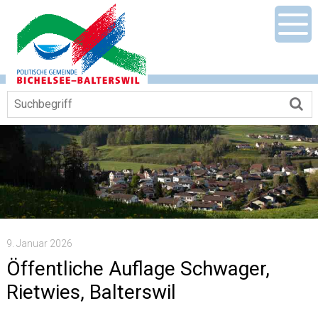
Navigieren in Gemeinde Bichelsee-Ba
Schnellnavigation
Mobile Hauptnavigation
Men
Suchbegriff
Su
9. Januar 2026
Öffentliche Auflage Schwager,
Rietwies, Balterswil