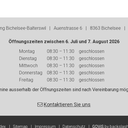
g Bichelsee-Balterswil | Auenstrasse 6 | 8363 Bichelsee | 
Öffnungszeiten zwischen 6. Juli und 7. August 2026
Wochentag
Vormittag
Nachmittag
Montag
08:30 – 11:30
geschlossen
Dienstag
08:30 – 11:30
geschlossen
Mittwoch
08:30 – 11:30
geschlossen
Donnerstag
08:30 – 11:30
geschlossen
Freitag
08:30 – 11:30
geschlossen
mine ausserhalb der Öffnungszeiten sind nach Vereinbarung mögl
Kontaktieren Sie uns
ndex
Sitemap
Impressum
Datenschutz
GOViS
by
backslas