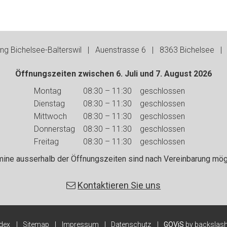
g Bichelsee-Balterswil | Auenstrasse 6 | 8363 Bichelsee | 
Öffnungszeiten zwischen 6. Juli und 7. August 2026
Wochentag
Vormittag
Nachmittag
Montag
08:30 – 11:30
geschlossen
Dienstag
08:30 – 11:30
geschlossen
Mittwoch
08:30 – 11:30
geschlossen
Donnerstag
08:30 – 11:30
geschlossen
Freitag
08:30 – 11:30
geschlossen
mine ausserhalb der Öffnungszeiten sind nach Vereinbarung mögl
Kontaktieren Sie uns
ndex
Sitemap
Impressum
Datenschutz
GOViS
by
backslas