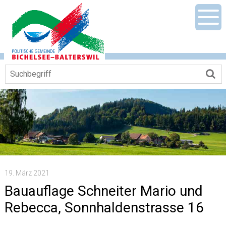
Navigieren in Gemeinde Bichelsee-Ba
Schnellnavigation
Mobile Hauptnavigation
Men
Suchbegriff
Su
19. März 2021
Bauauflage Schneiter Mario und
Rebecca, Sonnhaldenstrasse 16