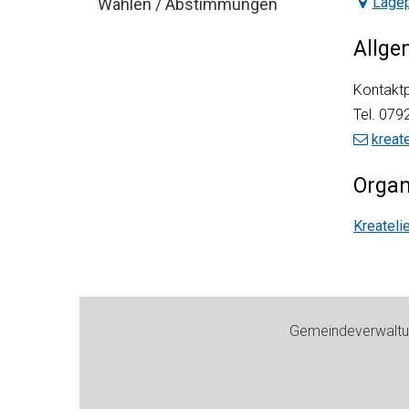
Lagep
Wahlen / Abstimmungen
Allge
Kontaktp
Tel.
079
kreat
Organ
Kreatelie
Footer
Gemeindeverwaltun