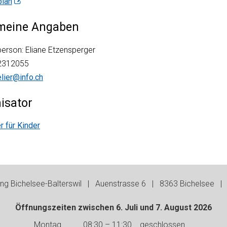
lan
meine Angaben
erson: Eliane Etzensperger
2312055
elier@info.ch
isator
r für Kinder
g Bichelsee-Balterswil | Auenstrasse 6 | 8363 Bichelsee | 
Öffnungszeiten zwischen 6. Juli und 7. August 2026
Wochentag
Vormittag
Nachmittag
Montag
08:30 – 11:30
geschlossen