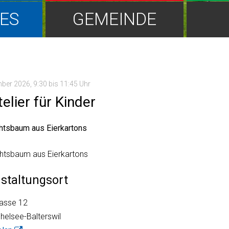
ES
GEMEINDE
mber 2026
, 9:30
bis 11:45 Uhr
elier für Kinder
htsbaum aus Eierkartons
htsbaum aus Eierkartons
staltungsort
rasse 12
helsee-Balterswil