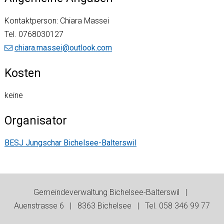
Kontaktperson: Chiara Massei
Tel.
0768030127
chiara.massei@outlook.com
Kosten
keine
Organisator
BESJ Jungschar Bichelsee-Balterswil
Footer
Gemeindeverwaltung Bichelsee-Balterswil |
Auenstrasse 6 | 8363 Bichelsee | Tel. 058 346 99 77