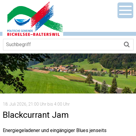
Navigieren in Gemeinde Bichelsee-Ba
Schnellnavigation
Mobile Hauptnavigation
Men
Suchbegriff
Su
18. Juli 2026
, 21:00 Uhr
bis 4:00 Uhr
Blackcurrant Jam
Energiegeladener und eingängiger Blues jenseits