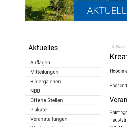
Hauptnavigation
AKTUELL
Aktuelles
13. Nove
Krea
Auflagen
Hoodie e
Mitteilungen
Bildergalerien
Passend 
NBB
Veran
Offene Stellen
Plakate
Paintin
Veranstaltungen
Hauptst