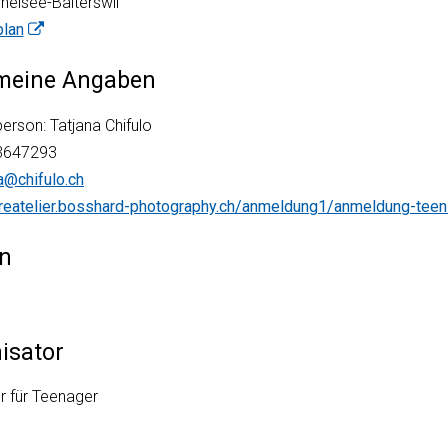
helsee-Balterswil
lan
meine Angaben
erson: Tatjana Chifulo
3647293
na@chifulo.ch
kreatelier.bosshard-photography.ch/anmeldung1/anmeldung-tee
n
isator
er für Teenager