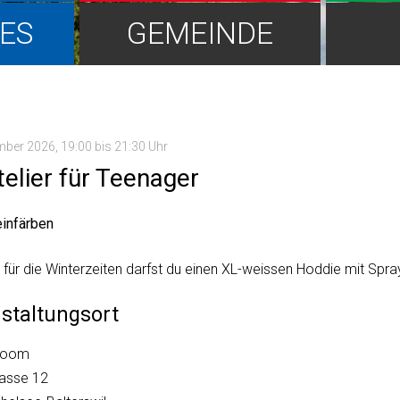
ES
GEMEINDE
mber 2026
, 19:00
bis 21:30 Uhr
telier für Teenager
infärben
für die Winterzeiten darfst du einen XL-weissen Hoddie mit Spr
staltungsort
groom
rasse 12