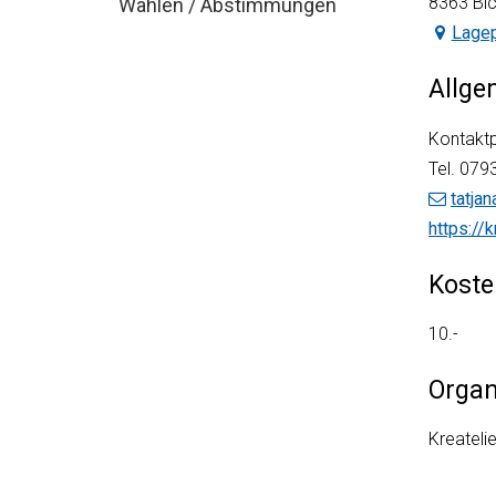
8363 Bic
Wahlen / Abstimmungen
Lagep
Allge
Kontaktp
Tel.
079
tatja
https://
Koste
10.-
Organ
Kreateli