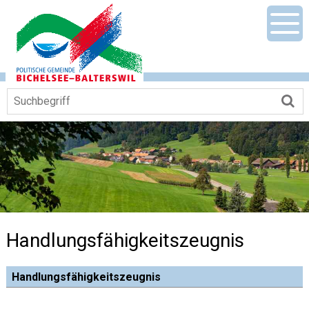
Navigieren in Gemeinde Bichelsee-Ba
Schnellnavigation
Mobile Hauptnavigation
Men
Suchbegriff
Su
Handlungsfähigkeitszeugnis
Handlungsfähigkeitszeugnis