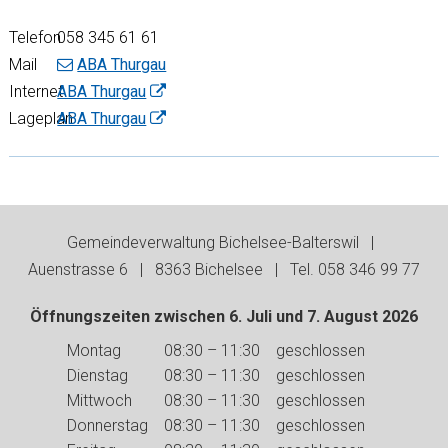
Telefon
058 345 61 61
Mail
ABA Thurgau
Internet
ABA Thurgau
Lageplan
ABA Thurgau
Footer
Gemeindeverwaltung Bichelsee-Balterswil |
Auenstrasse 6 | 8363 Bichelsee | Tel. 058 346 99 77
Öffnungszeiten zwischen 6. Juli und 7. August 2026
Wochentag
Vormittag
Nachmittag
Montag
08:30 – 11:30
geschlossen
Dienstag
08:30 – 11:30
geschlossen
Mittwoch
08:30 – 11:30
geschlossen
Donnerstag
08:30 – 11:30
geschlossen