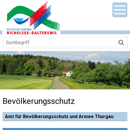
Navigieren in Gemeinde Bichelsee-Ba
Schnellnavigation
Mobile Hauptnavigation
Men
Suchbegriff
Su
Bevölkerungsschutz
Amt für Bevölkerungsschutz und Armee Thurgau