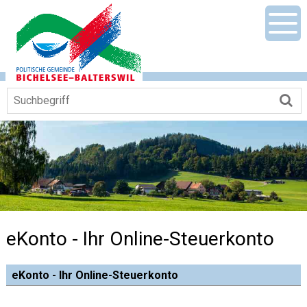
Navigieren in Gemeinde Bichelsee-Ba
Schnellnavigation
Mobile Hauptnavigation
Men
Suchbegriff
Su
eKonto - Ihr Online-Steuerkonto
eKonto - Ihr Online-Steuerkonto