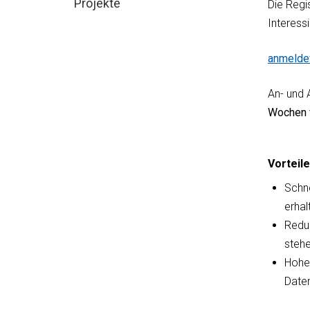
Projekte
Die Regis
Interess
anmeldev
An- und 
Wochen 
Vorteil
Schne
erhal
Reduz
stehe
Hoher
Daten