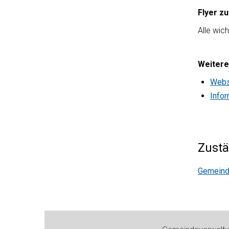
Flyer z
Alle wic
Weitere
Webs
Infor
Zustä
Gemeind
Footer