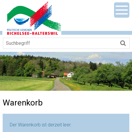
Navigieren in Gemeinde Bichelsee-Ba
Schnellnavigation
Mobile Hauptnavigation
Men
Suchbegriff
Su
Warenkorb
Der Warenkorb ist derzeit leer.